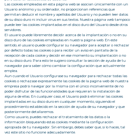
Las cookies empleadas en esta página web se asocian únicamente con un
Usuario anónimo y su ordenador, no proporcionan referencias que
permitan deducir el nombre y apellidos del Usuario y no pueden leer datos
de su disco duro ni incluir virus en sus textos. Nuestra página web tampoco
puede leer las cookies implantadas en el disco duro del Usuario desde otros
servidores.
El usuario puede libremente decidir acerca de la implantación o no en su
disco duro de las cookies empleadas en nuestra página web. En este
sentido, el usuario puede configurar su navegador para aceptar o rechazar
por defecto todas las cookies o para recibir un aviso en pantalla de la
recepción de cada cookie y decidir en ese momento su implantación o no
en su disco duro. Para esto te sugiero consultar la sección de ayuda de tu
navegador para saber cómo cambiar la configuración que actualmente
emplea.
Aun cuando el Usuario configurase su navegador para rechazar todas las
cookies o rechazase expresamente las cookies de la pagina web de nuestra
empresa podrá navegar por la misma con el único inconveniente de no
poder disfrutar de las funcionalidades que requieran la instalación de
alguna de ellas. En cualquier caso, el Usuario podrá eliminar las cookies
implantadas en su disco duro en cualquier momento, siguiendo el
procedimiento establecido en la sección de ayuda de su navegador y que
posteriormente detallaremos.
Como usuario, puedes rechazar el tratamiento de los datos o la
información bloqueando estas cookies mediante la configuración
apropiada de tu navegador. Sin embargo, debes saber que, si lo haces, tal
vez este sitio no funcione adecuadamente.