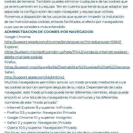
cookies de terceros. También puedes eliminar cualquiera de las cookies que
ya se encuentren en tu equipo. Ten en cuenta que tendrás que adaptar por
separado la configuración de cada navegador y equipo que utilices.
Ponemos a disposición de los usuarios que quieran impedir la instalación
de las mencionadas cookies, enlaces facilitados al efecto por navegadores
cuyo uso se considera más extendido:
ADMINISTRACION DE COOKIES POR NAVEGADOR:
Google Chrome,
http://support.google.com/chrome/bin/answer.py?hl=es&answer=95647
Explorer,
https://support.microsoft.com/en-us/help/17442/windows-internet-explorer-
delete-manage-cookies
Firefox,
https://support.mozilla.org/es/kb/Deshabilitar%20cookies%20de%20terceros
Safari,
http://support.apple.com/kb/ph5042
Muchos navegadores permiten activar un modo privado mediante el cual
las cookies se borran siempre después de su visita. Dependiendo de cada
navegador, este modo privado puede tener diferentes nombres, abajo puede
encontrar una lista de los navegadores más comunes y los diferentes
nombres de este “modo privado”:
– Internet Explorer 8 y superior: InPrivate
– FireFox 3.5 y superior: Navegación Privada
– Google Chrome 10 y superior: Incógnito
– Safari 2 y superior: Navegación Privada
– Opera 10.5 y superior: Navegación Privada
Por favor, lea atentamente la sección de ayuda de su navegador para