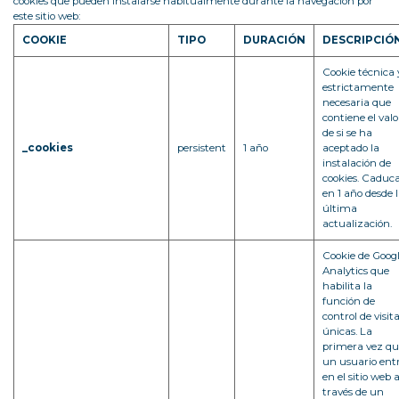
cookies que pueden instalarse habitualmente durante la navegación por
este sitio web:
COOKIE
TIPO
DURACIÓN
DESCRIPCIÓ
Cookie técnica 
estrictamente
necesaria que
contiene el valo
de si se ha
_cookies
persistent
1 año
aceptado la
instalación de
cookies. Caduc
en 1 año desde 
última
actualización.
Cookie de Goog
Analytics que
habilita la
función de
control de visit
únicas. La
primera vez qu
un usuario ent
en el sitio web 
través de un