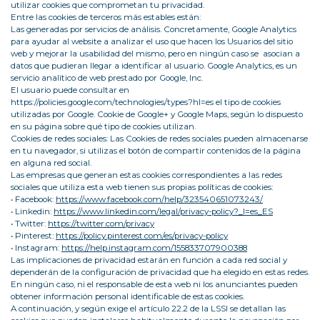
utilizar cookies que comprometan tu privacidad.
Entre las cookies de terceros más estables están:
Las generadas por servicios de análisis. Concretamente, Google Analytics
para ayudar al website a analizar el uso que hacen los Usuarios del sitio
web y mejorar la usabilidad del mismo, pero en ningún caso se asocian a
datos que pudieran llegar a identificar al usuario. Google Analytics, es un
servicio analítico de web prestado por Google, Inc.
El usuario puede consultar en
https://policies.google.com/technologies/types?hl=es el tipo de cookies
utilizadas por Google. Cookie de Google+ y Google Maps, según lo dispuesto
en su página sobre qué tipo de cookies utilizan.
Cookies de redes sociales: Las Cookies de redes sociales pueden almacenarse
en tu navegador, si utilizas el botón de compartir contenidos de la página
en alguna red social.
Las empresas que generan estas cookies correspondientes a las redes
sociales que utiliza esta web tienen sus propias políticas de cookies:
• Facebook:
https://www.facebook.com/help/323540651073243/
• Linkedin:
https://www.linkedin.com/legal/privacy-policy?_l=es_ES
• Twitter:
https://twitter.com/privacy
• Pinterest:
https://policy.pinterest.com/es/privacy-policy
• Instagram:
https://help.instagram.com/155833707900388
Las implicaciones de privacidad estarán en función a cada red social y
dependerán de la configuración de privacidad que ha elegido en estas redes.
En ningún caso, ni el responsable de esta web ni los anunciantes pueden
obtener información personal identificable de estas cookies.
A continuación, y según exige el artículo 22.2 de la LSSI se detallan las