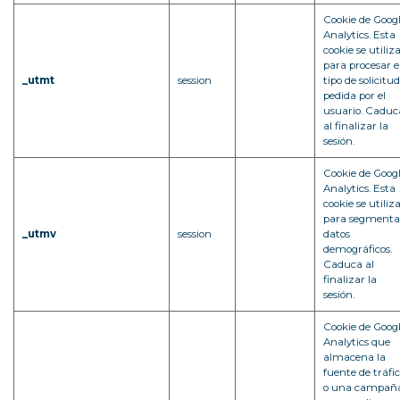
Cookie de Goog
Analytics. Esta
cookie se utiliz
para procesar e
_utmt
session
tipo de solicitud
pedida por el
usuario. Caduc
al finalizar la
sesión.
Cookie de Goog
Analytics. Esta
cookie se utiliz
para segmenta
_utmv
session
datos
demográficos.
Caduca al
finalizar la
sesión.
Cookie de Goog
Analytics que
almacena la
fuente de tráfi
o una campañ