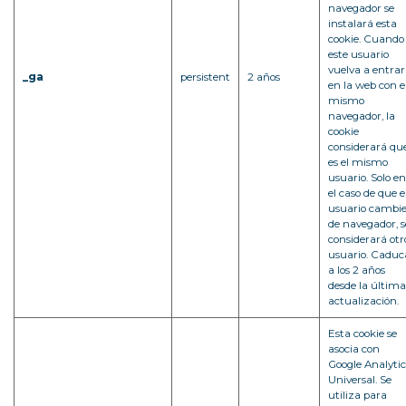
navegador se
instalará esta
cookie. Cuando
este usuario
vuelva a entrar
_ga
persistent
2 años
en la web con e
mismo
navegador, la
cookie
considerará qu
es el mismo
usuario. Solo en
el caso de que e
usuario cambi
de navegador, s
considerará otr
usuario. Caduc
a los 2 años
desde la última
actualización.
Esta cookie se
asocia con
Google Analytic
Universal. Se
utiliza para