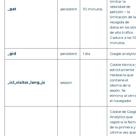
limitar la
velocidad de
_gat
persistent
10 minutos
petición – la
limitación de la
recogida de
datos en los siti
de alto tráfico.
Caduca a los 1
minutos.
_gid
persistent
1 día
Google analytic
Cookie técnica 
estrictamente
necesaria que
contiene el
_icl_visitor_lang_js
session
idioma de la
sesión. Se
elimina al cerr
el navegador.
Cookie de Goog
Analytics que
registra la fech
de la primera y
última vez que