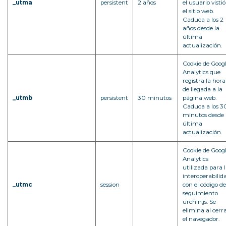
_utma
persistent
2 años
el usuario vistió
el sitio web.
Caduca a los 2
años desde la
última
actualización.
Cookie de Goog
Analytics que
registra la hora
de llegada a la
_utmb
persistent
30 minutos
página web.
Caduca a los 3
minutos desde 
última
actualización.
Cookie de Goog
Analytics
utilizada para 
interoperabilid
_utmc
session
con el código de
seguimiento
urchin.js. Se
elimina al cerr
el navegador.