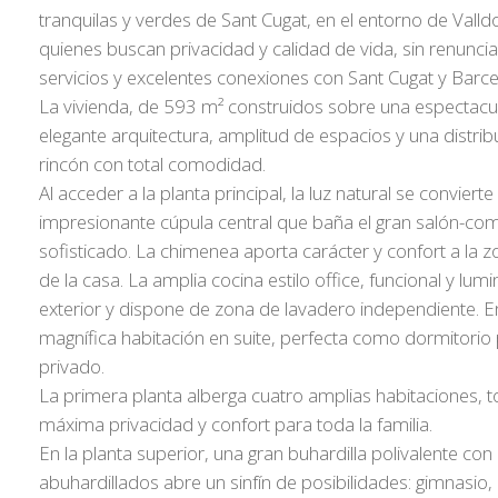
tranquilas y verdes de Sant Cugat, en el entorno de Valldo
quienes buscan privacidad y calidad de vida, sin renunci
servicios y excelentes conexiones con Sant Cugat y Barce
La vivienda, de 593 m² construidos sobre una espectacu
elegante arquitectura, amplitud de espacios y una distri
rincón con total comodidad.
Al acceder a la planta principal, la luz natural se conviert
impresionante cúpula central que baña el gran salón-co
sofisticado. La chimenea aporta carácter y confort a la z
de la casa. La amplia cocina estilo office, funcional y lu
exterior y dispone de zona de lavadero independiente. 
magnífica habitación en suite, perfecta como dormitorio 
privado.
La primera planta alberga cuatro amplias habitaciones, t
máxima privacidad y confort para toda la familia.
En la planta superior, una gran buhardilla polivalente co
abuhardillados abre un sinfín de posibilidades: gimnasio