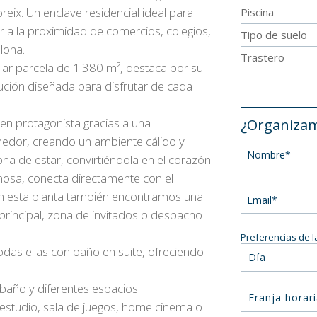
reix. Un enclave residencial ideal para
Piscina
ar a la proximidad de comercios, colegios,
Tipo de suelo
lona.
Trastero
lar parcela de 1.380 m², destaca por su
bución diseñada para disfrutar de cada
e en protagonista gracias a una
¿Organizam
medor, creando un ambiente cálido y
ona de estar, convirtiéndola en el corazón
minosa, conecta directamente con el
En esta planta también encontramos una
principal, zona de invitados o despacho
Preferencias de la
odas ellas con baño en suite, ofreciendo
Día
n baño y diferentes espacios
Franja horar
, estudio, sala de juegos, home cinema o