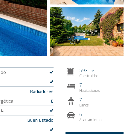
593
m²
ado
Construidos
7
Habitaciones
Radiadores
7
rgética
E
Baños
ada
6
Buen Estado
Aparcamiento