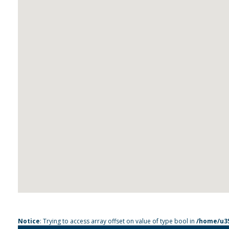
Notice
: Trying to access array offset on value of type bool in
/home/u35